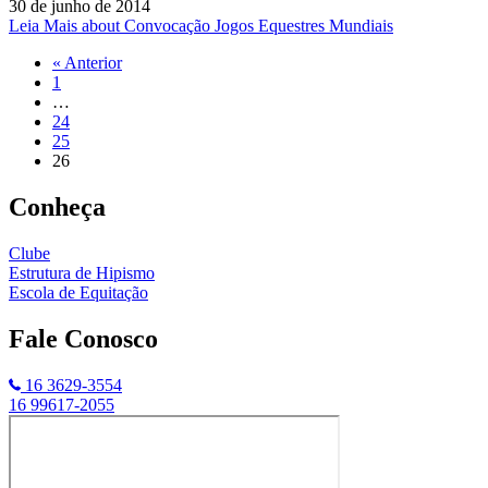
30 de junho de 2014
Leia Mais
about Convocação Jogos Equestres Mundiais
« Anterior
1
…
24
25
26
Conheça
Clube
Estrutura de Hipismo
Escola de Equitação
Fale Conosco
16 3629-3554
16 99617-2055