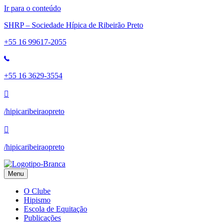
Ir para o conteúdo
SHRP – Sociedade Hípica de Ribeirão Preto
+55 16 99617-2055
+55 16 3629-3554
/hipicaribeiraopreto
/hipicaribeiraopreto
Menu
O Clube
Hipismo
Escola de Equitação
Publicações