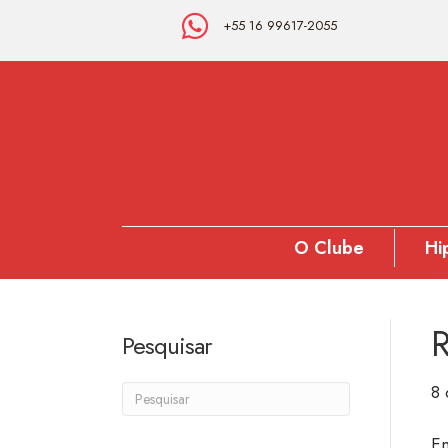
+55 16 99617-2055
O Clube
Hi
Pesquisar
8 
Em