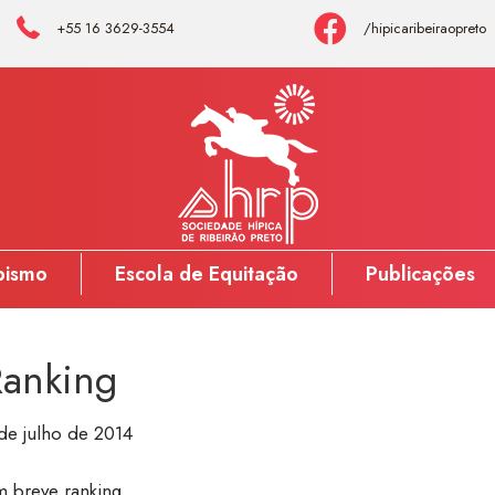
+55 16 3629-3554
/hipicaribeiraopreto
pismo
Escola de Equitação
Publicações
Ranking
de julho de 2014
 breve ranking.