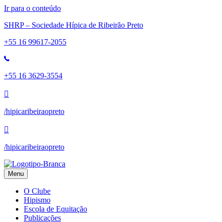
Ir para o conteúdo
SHRP – Sociedade Hípica de Ribeirão Preto
+55 16 99617-2055
+55 16 3629-3554
/hipicaribeiraopreto
/hipicaribeiraopreto
Menu
O Clube
Hipismo
Escola de Equitação
Publicações