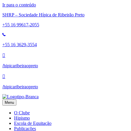
Ir para o conteúdo
SHRP – Sociedade Hípica de Ribeirão Preto
+55 16 99617-2055
+55 16 3629-3554
/hipicaribeiraopreto
/hipicaribeiraopreto
Menu
O Clube
Hipismo
Escola de Equitação
Publicações